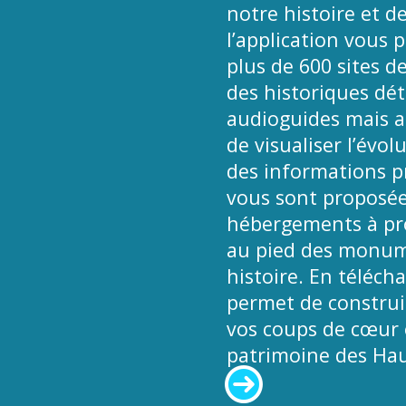
notre histoire et de
l’application vous 
plus de 600 sites d
des historiques déta
audioguides mais a
de visualiser l’évol
des informations pr
vous sont proposées
hébergements à pro
au pied des monume
histoire. En téléch
permet de construir
vos coups de cœur e
patrimoine des Hau