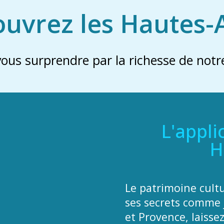
uvrez les Hautes-
vous surprendre par la richesse de notre
L'appli
H
Le patrimoine cult
ses secrets comme 
et Provence, laisse