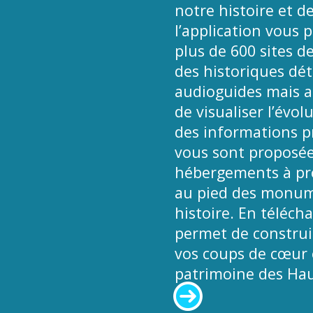
notre histoire et de
l’application vous 
plus de 600 sites d
des historiques déta
audioguides mais a
de visualiser l’évol
des informations pr
vous sont proposées
hébergements à pro
au pied des monume
histoire. En téléch
permet de construir
vos coups de cœur e
patrimoine des Hau