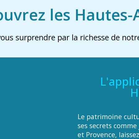
uvrez les Hautes-
vous surprendre par la richesse de notre
L'appli
H
Le patrimoine cult
ses secrets comme 
et Provence, laisse