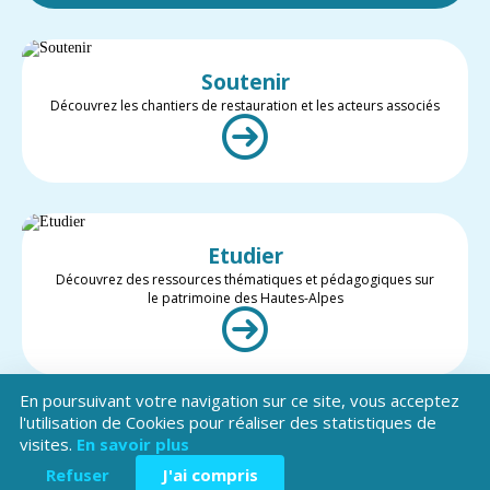
Soutenir
Découvrez les chantiers de restauration et les acteurs associés
Etudier
Découvrez des ressources thématiques et pédagogiques sur
le patrimoine des Hautes-Alpes
En poursuivant votre navigation sur ce site, vous acceptez
l'utilisation de Cookies pour réaliser des statistiques de
visites.
En savoir plus
Valoriser
Restez informé des projets et des actualités du patrimoine des
Refuser
J'ai compris