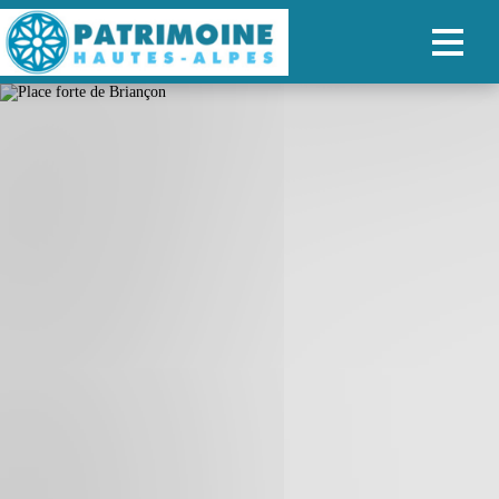
ACCUEIL
CARTE
NOS PARCOURS
PATRIMOINE
RANDONNÉES
ORGANISER SON SÉJOUR
RECHERCHER
FR