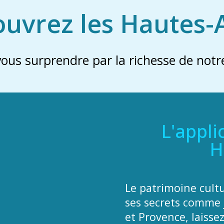
uvrez les Hautes-
vous surprendre par la richesse de notre
L'appli
H
Le patrimoine cult
ses secrets comme 
et Provence, laisse