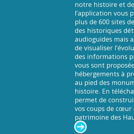
notre histoire et de
l’application vous 
plus de 600 sites d
des historiques déta
audioguides mais a
de visualiser l’évol
des informations pr
vous sont proposées
hébergements à pro
au pied des monume
histoire. En téléch
permet de construir
vos coups de cœur e
patrimoine des Hau