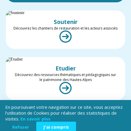
Soutenir
Découvrez les chantiers de restauration et les acteurs associés
Etudier
Découvrez des ressources thématiques et pédagogiques sur
le patrimoine des Hautes-Alpes
En poursuivant votre navigation sur ce site, vous acceptez
l'utilisation de Cookies pour réaliser des statistiques de
visites.
En savoir plus
Valoriser
Restez informé des projets et des actualités du patrimoine des
Refuser
J'ai compris