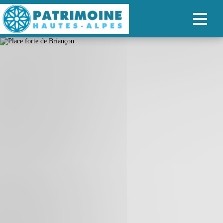
ACCUEIL
CARTE
NOS PARCOURS
PATRIMOINE
RANDONNÉES
ORGANISER SON SÉJOUR
RECHERCHER
FR