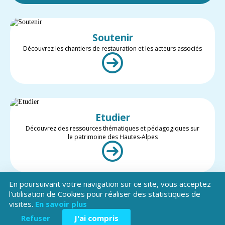
Soutenir
Découvrez les chantiers de restauration et les acteurs associés
Etudier
Découvrez des ressources thématiques et pédagogiques sur
le patrimoine des Hautes-Alpes
En poursuivant votre navigation sur ce site, vous acceptez
l'utilisation de Cookies pour réaliser des statistiques de
visites.
En savoir plus
Valoriser
Restez informé des projets et des actualités du patrimoine des
Refuser
J'ai compris