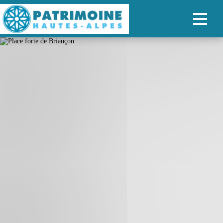
ACCUEIL
CARTE
NOS PARCOURS
PATRIMOINE
RANDONNÉES
ORGANISER SON SÉJOUR
RECHERCHER
FR