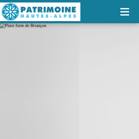
ACCUEIL
CARTE
NOS PARCOURS
PATRIMOINE
RANDONNÉES
ORGANISER SON SÉJOUR
RECHERCHER
FR