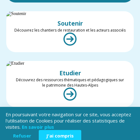
Soutenir
Découvrez les chantiers de restauration et les acteurs associés
Etudier
Découvrez des ressources thématiques et pédagogiques sur
le patrimoine des Hautes-Alpes
En poursuivant votre navigation sur ce site, vous acceptez
l'utilisation de Cookies pour réaliser des statistiques de
visites.
En savoir plus
Valoriser
Restez informé des projets et des actualités du patrimoine des
Refuser
J'ai compris