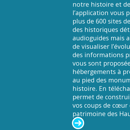
notre histoire et de
l’application vous 
plus de 600 sites d
des historiques déta
audioguides mais a
de visualiser l’évol
des informations pr
vous sont proposées
hébergements à pro
au pied des monume
histoire. En téléch
permet de construir
vos coups de cœur e
patrimoine des Hau