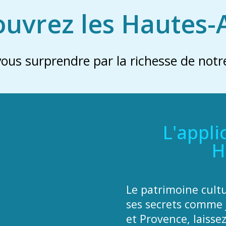
uvrez les Hautes-
vous surprendre par la richesse de notre
L'appli
H
Le patrimoine cult
ses secrets comme 
et Provence, laisse