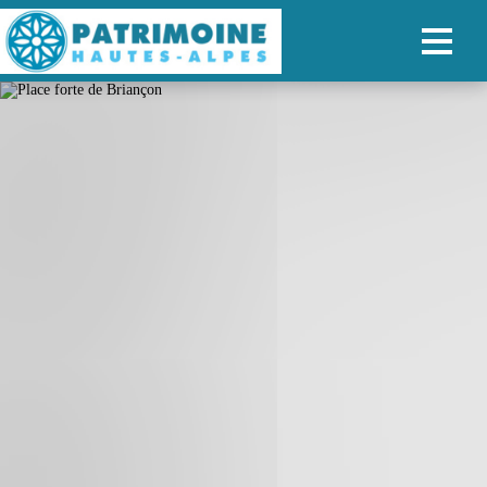
ACCUEIL
CARTE
NOS PARCOURS
PATRIMOINE
RANDONNÉES
ORGANISER SON SÉJOUR
RECHERCHER
FR