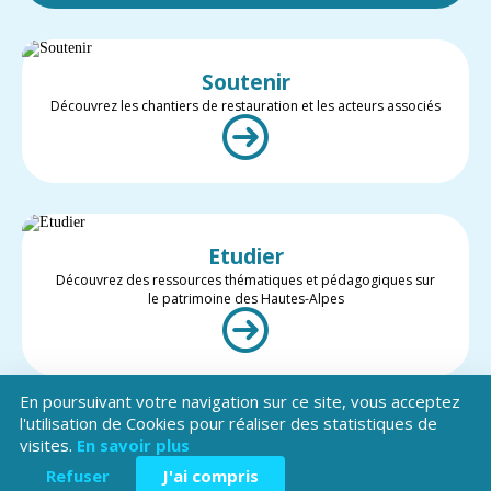
Soutenir
Découvrez les chantiers de restauration et les acteurs associés
Etudier
Découvrez des ressources thématiques et pédagogiques sur
le patrimoine des Hautes-Alpes
En poursuivant votre navigation sur ce site, vous acceptez
l'utilisation de Cookies pour réaliser des statistiques de
visites.
En savoir plus
Valoriser
Restez informé des projets et des actualités du patrimoine des
Refuser
J'ai compris