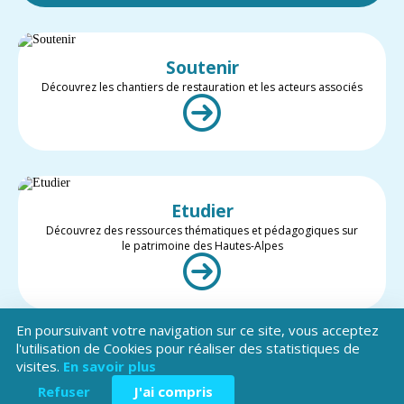
Soutenir
Découvrez les chantiers de restauration et les acteurs associés
Etudier
Découvrez des ressources thématiques et pédagogiques sur
le patrimoine des Hautes-Alpes
En poursuivant votre navigation sur ce site, vous acceptez
l'utilisation de Cookies pour réaliser des statistiques de
visites.
En savoir plus
Valoriser
Restez informé des projets et des actualités du patrimoine des
Refuser
J'ai compris