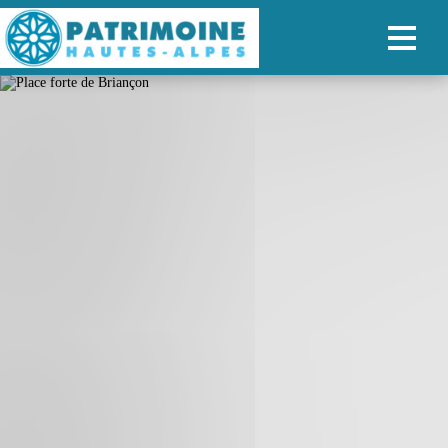
ACCUEIL
CARTE
NOS PARCOURS
PATRIMOINE
RANDONNÉES
ORGANISER SON SÉJOUR
RECHERCHER
FR