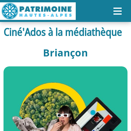
Ciné'Ados à la médiathèque
ACCUEIL
CARTE
Briançon
NOS PARCOURS
PATRIMOINE
RANDONNÉES
ORGANISER SON SÉJOUR
RECHERCHER
FR