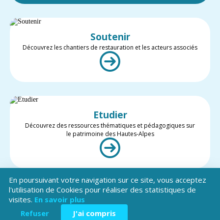
Soutenir
Découvrez les chantiers de restauration et les acteurs associés
Etudier
Découvrez des ressources thématiques et pédagogiques sur
le patrimoine des Hautes-Alpes
En poursuivant votre navigation sur ce site, vous acceptez
l'utilisation de Cookies pour réaliser des statistiques de
visites.
En savoir plus
Valoriser
Restez informé des projets et des actualités du patrimoine des
Refuser
J'ai compris