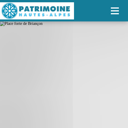
ACCUEIL
CARTE
NOS PARCOURS
PATRIMOINE
RANDONNÉES
ORGANISER SON SÉJOUR
RECHERCHER
FR