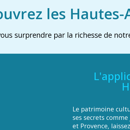
uvrez les Hautes-
vous surprendre par la richesse de notre
L'appli
H
Le patrimoine cult
ses secrets comme 
et Provence, laisse