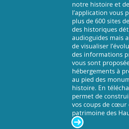
notre histoire et de
l’application vous 
plus de 600 sites d
des historiques déta
audioguides mais a
de visualiser l’évol
des informations pr
vous sont proposées
hébergements à pro
au pied des monume
histoire. En téléch
permet de construir
vos coups de cœur e
patrimoine des Hau