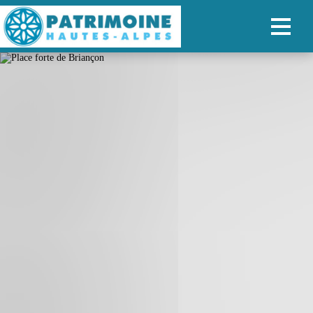
ACCUEIL
CARTE
NOS PARCOURS
PATRIMOINE
RANDONNÉES
ORGANISER SON SÉJOUR
RECHERCHER
FR