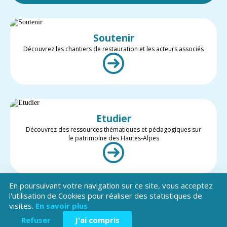
Soutenir
Découvrez les chantiers de restauration et les acteurs associés
Etudier
Découvrez des ressources thématiques et pédagogiques sur
le patrimoine des Hautes-Alpes
En poursuivant votre navigation sur ce site, vous acceptez
l'utilisation de Cookies pour réaliser des statistiques de
visites.
En savoir plus
Valoriser
Restez informé des projets et des actualités du patrimoine des
Refuser
J'ai compris