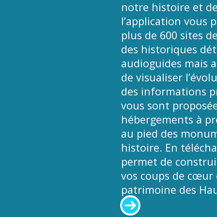
notre histoire et de
l’application vous 
plus de 600 sites d
des historiques déta
audioguides mais a
de visualiser l’évol
des informations pr
vous sont proposées
hébergements à pro
au pied des monume
histoire. En téléch
permet de construir
vos coups de cœur e
patrimoine des Hau