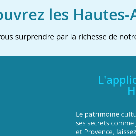
uvrez les Hautes-
vous surprendre par la richesse de notre
L'appli
H
Le patrimoine cult
ses secrets comme 
et Provence, laisse