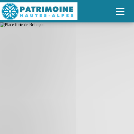
ACCUEIL
CARTE
NOS PARCOURS
PATRIMOINE
RANDONNÉES
ORGANISER SON SÉJOUR
RECHERCHER
FR