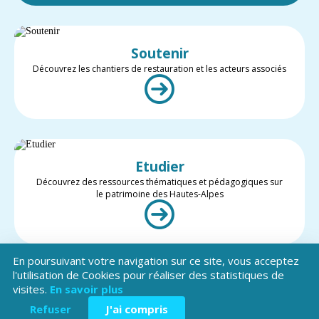
Soutenir
Découvrez les chantiers de restauration et les acteurs associés
Etudier
Découvrez des ressources thématiques et pédagogiques sur
le patrimoine des Hautes-Alpes
En poursuivant votre navigation sur ce site, vous acceptez
l'utilisation de Cookies pour réaliser des statistiques de
visites.
En savoir plus
Valoriser
Restez informé des projets et des actualités du patrimoine des
Refuser
J'ai compris