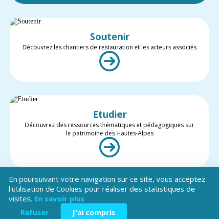
Soutenir
Découvrez les chantiers de restauration et les acteurs associés
Etudier
Découvrez des ressources thématiques et pédagogiques sur
le patrimoine des Hautes-Alpes
En poursuivant votre navigation sur ce site, vous acceptez
l'utilisation de Cookies pour réaliser des statistiques de
visites.
En savoir plus
Valoriser
Restez informé des projets et des actualités du patrimoine des
Refuser
J'ai compris