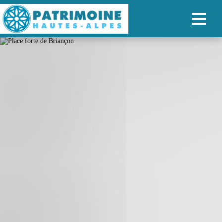
ACCUEIL
CARTE
NOS PARCOURS
PATRIMOINE
RANDONNÉES
ORGANISER SON SÉJOUR
RECHERCHER
FR