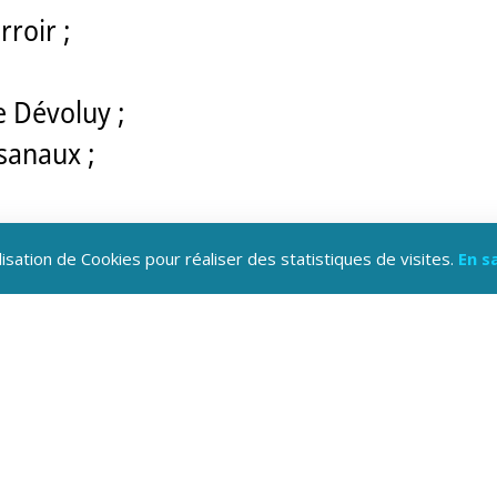
roir ;
Le Dévoluy ;
sanaux ;
e de noix ;
lisation de Cookies pour réaliser des statistiques de visites.
En s
ntes sauvages aromatiques et médicinales ;
;
 d'ânesse ;
ge ;