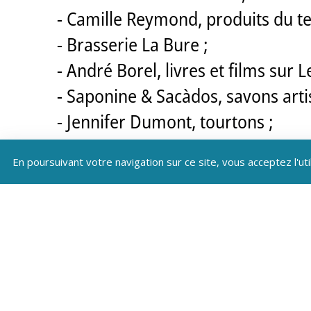
- Camille Reymond, produits du ter
- Brasserie La Bure ;
- André Borel, livres et films sur 
- Saponine & Sacàdos, savons arti
- Jennifer Dumont, tourtons ;
- Anne-Marie Sarrazin, miel et huil
En poursuivant votre navigation sur ce site, vous acceptez l'uti
- Les cueillettes de Marielle, pla
- Des O et des bois, objets en bois 
- Les ânes de Milou, savons au lait
- Olivette du Viso, huile d'olive
- Maison Bourg, tourtons et froma
- Étrange Éclat, décoration ;