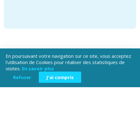
En poursuivant votre navigation sur ce site, vous acceptez
l'utilisation de Cookies pour réaliser des statistiques de
visites.
En savoir plus
Téléchargez l'application
Refuser
J'ai compris
Patrimoine Hautes-Alpes !
Hôtel du Département