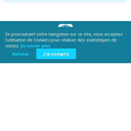
En poursuivant votre navigation sur ce site, vous acceptez
l'utilisation de Cookies pour réaliser des statistiques de
Téléchargez l'application
visites.
En savoir plus
Patrimoine Hautes-Alpes !
Refuser
J'ai compris
Hôtel du Département
Place Saint ARnoux
05000 Gap