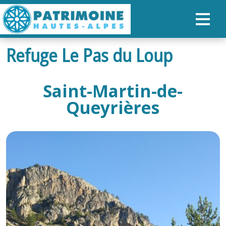
Refuge Le Pas du Loup
ACCUEIL
CARTE
Saint-Martin-de-
NOS PARCOURS
Queyrières
PATRIMOINE
RANDONNÉES
ORGANISER SON SÉJOUR
RECHERCHER
FR