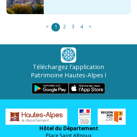
<
1
2
3
4
>
Téléchargez l'application
Patrimoine Hautes-Alpes !
Hôtel du Département
Place Saint ARnoux